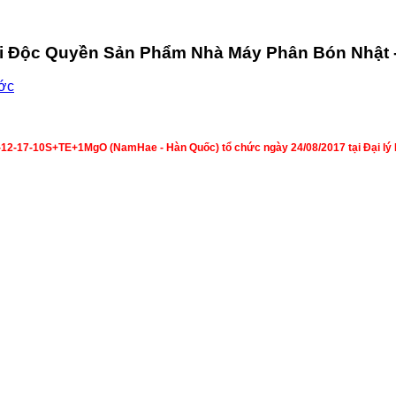
ối Độc Quyền Sản Phẩm Nhà Máy Phân Bón Nhật 
ớc
12-17-10S+TE+1MgO (NamHae - Hàn Quốc) tổ chức ngày 24/08/2017 tại Đại lý P