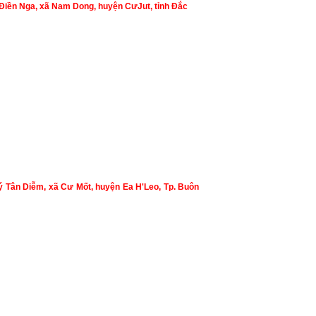
Điền Nga, xã Nam Dong, huyện CưJut, tỉnh Đắc
ý Tân Diễm, xã Cư Mốt, huyện Ea H'Leo, Tp. Buôn