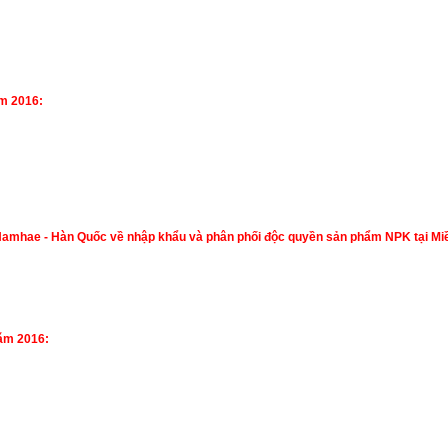
ăm 2016:
 Namhae - Hàn Quốc về nhập khẩu và phân phối độc quyền sản phẩm NPK tại Miề
năm 2016: