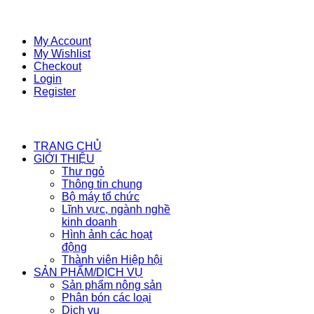
My Account
My Wishlist
Checkout
Login
Register
TRANG CHỦ
GIỚI THIỆU
Thư ngỏ
Thông tin chung
Bộ máy tổ chức
Lĩnh vực, ngành nghề
kinh doanh
Hình ảnh các hoạt
động
Thành viên Hiệp hội
SẢN PHẨM/DỊCH VỤ
Sản phẩm nông sản
Phân bón các loại
Dịch vụ