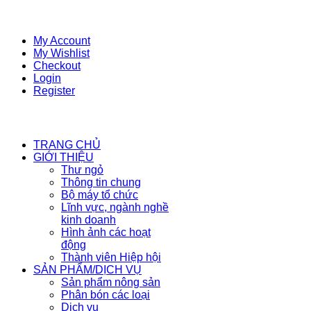
My Account
My Wishlist
Checkout
Login
Register
TRANG CHỦ
GIỚI THIỆU
Thư ngỏ
Thông tin chung
Bộ máy tổ chức
Lĩnh vực, ngành nghề
kinh doanh
Hình ảnh các hoạt
động
Thành viên Hiệp hội
SẢN PHẨM/DỊCH VỤ
Sản phẩm nông sản
Phân bón các loại
Dịch vụ