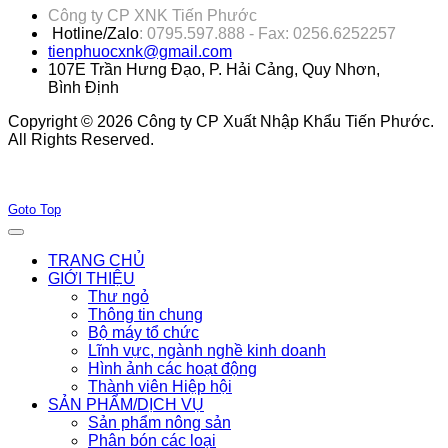
Công ty CP XNK Tiến Phước
Hotline/Zalo
: 0795.597.888 - Fax: 0256.6252257
tienphuocxnk@gmail.com
107E Trần Hưng Đạo, P. Hải Cảng, Quy Nhơn,
Bình Định
Copyright © 2026 Công ty CP Xuất Nhập Khẩu Tiến Phước.
All Rights Reserved.
Joomla! 3 Templates
Goto Top
TRANG CHỦ
GIỚI THIỆU
Thư ngỏ
Thông tin chung
Bộ máy tổ chức
Lĩnh vực, ngành nghề kinh doanh
Hình ảnh các hoạt động
Thành viên Hiệp hội
SẢN PHẨM/DỊCH VỤ
Sản phẩm nông sản
Phân bón các loại