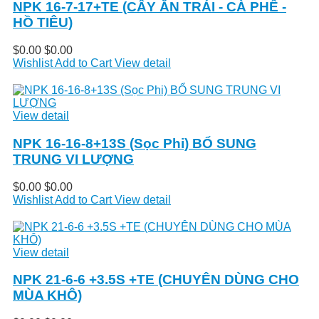
NPK 16-7-17+TE (CÂY ĂN TRÁI - CÀ PHÊ -
HỒ TIÊU)
$0.00
$0.00
Wishlist
Add to Cart
View detail
View detail
NPK 16-16-8+13S (Sọc Phi) BỔ SUNG
TRUNG VI LƯỢNG
$0.00
$0.00
Wishlist
Add to Cart
View detail
View detail
NPK 21-6-6 +3.5S +TE (CHUYÊN DÙNG CHO
MÙA KHÔ)