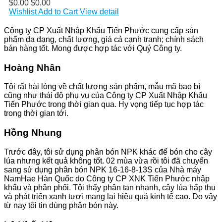
$0.00
$0.00
Wishlist
Add to Cart
View detail
Công ty CP Xuất Nhập Khẩu Tiến Phước cung cấp sản
phẩm đa dạng, chất lượng, giá cả cạnh tranh; chính sách
bán hàng tốt. Mong được hợp tác với Quý Công ty.
Hoàng Nhân
Tôi rất hài lòng về chất lượng sản phẩm, mẫu mã bao bì
cũng như thái độ phụ vụ của Công ty CP Xuất Nhập Khẩu
Tiến Phước trong thời gian qua. Hy vọng tiếp tục hợp tác
trong thời gian tới.
Hồng Nhung
Trước đây, tôi sử dụng phân bón NPK khác để bón cho cây
lúa nhưng kết quả không tốt. 02 mùa vừa rồi tôi đã chuyển
sang sử dụng phân bón NPK 16-16-8-13S của Nhà máy
NamHae Hàn Quốc do Công ty CP XNK Tiến Phước nhập
khẩu và phân phối. Tôi thấy phân tan nhanh, cây lúa hấp thu
và phát triển xanh tươi mang lại hiệu quả kinh tế cao. Do vậy
từ nay tôi tin dùng phân bón này.