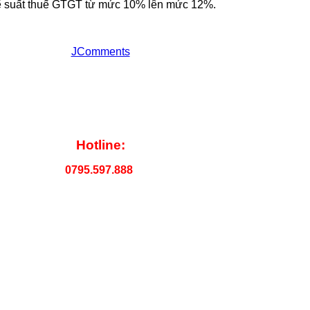
uế suất thuế GTGT từ mức 10% lên mức 12%.
JComments
Hotline:
0795.597.888