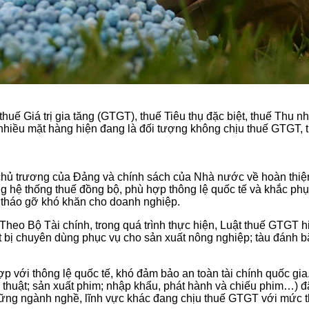
thuế Giá trị gia tăng (GTGT), thuế Tiêu thụ đặc biệt, thuế Thu 
, nhiều mặt hàng hiện đang là đối tượng không chịu thuế GTGT,
chủ trương của Đảng và chính sách của Nhà nước về hoàn thiệ
ng hệ thống thuế đồng bộ, phù hợp thông lệ quốc tế và khắc p
à tháo gỡ khó khăn cho doanh nghiệp.
 Theo Bộ Tài chính, trong quá trình thực hiện, Luật thuế GTGT
 bị chuyên dùng phục vụ cho sản xuất nông nghiệp; tàu đánh b
 với thông lệ quốc tế, khó đảm bảo an toàn tài chính quốc gia
ghệ thuật; sản xuất phim; nhập khẩu, phát hành và chiếu phim…
ững ngành nghề, lĩnh vực khác đang chịu thuế GTGT với mức t