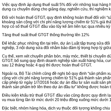
Việc quy định áp dụng thuế suất 5% đối với những loại hàng hó
dụng cụ chuyên dùng cho giảng dạy, nghiên cứu, thí nghiệm kh
Đối với hoàn thuế GTGT, quy định không hoàn thuế đối với “sản 
khoáng sản cộng với chi phí năng lượng chiếm từ 51% gia
hợp có số thuế GTGT đầu vào lũy kế âm liên tục qua nhiều kỳ
Tăng thuế suất thuế GTGT thông thường lên 12%
Để khắc phục những tồn tại trên, dự án Luật tập trung sửa đ
nghiệp, 3 nội dung sửa đổi nhằm bảo đảm tỷ trọng hợp lý giữa
Cụ thể, xem xét chuyển phân bón, máy móc, thiết bị chuyên d
GTGT; bổ sung quy định doanh nghiệp sản xuất hàng hóa, cu
sau 12 tháng hoặc 4 quý thì được hoàn thuế GTGT.
Ngoài ra, Bộ Tài chính cũng đề nghị bỏ quy định “sản phẩm xuất
cộng với chi phí năng lượng chiếm từ 51% giá thành sản
cấp phép từ ngày 1/7/2016 hoặc dự án đầu tư sản xuất sản ph
thành sản phẩm trở lên theo dự án đầu tư” không được hoàn
Điều kiện khấu trừ thuế GTGT đầu vào cũng được quy định lại 
vụ mua từng lần từ mức dưới 20 triệu đồng xuống mức dưới 1
Đặc biệt, nhóm hàng hóa, dịch vụ thuộc đối tượng không chị