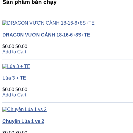
Sản phẩm bán chạy
UP
TOGGLE
DOWN
DRAGON VƯƠN CÀNH 18-16-6+8S+TE
$0.00
$0.00
Add to Cart
Lúa 3 + TE
$0.00
$0.00
Add to Cart
Chuyên Lúa 1 vs 2
$0.00
$0.00