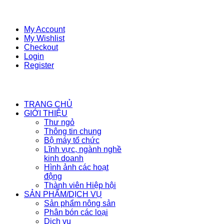
My Account
My Wishlist
Checkout
Login
Register
TRANG CHỦ
GIỚI THIỆU
Thư ngỏ
Thông tin chung
Bộ máy tổ chức
Lĩnh vực, ngành nghề
kinh doanh
Hình ảnh các hoạt
động
Thành viên Hiệp hội
SẢN PHẨM/DỊCH VỤ
Sản phẩm nông sản
Phân bón các loại
Dịch vụ