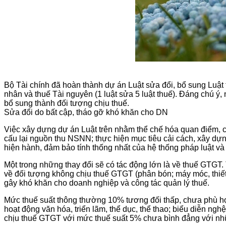
Bộ Tài chính đã hoàn thành dự án Luật sửa đổi, bổ sung Luật 
nhân và thuế Tài nguyên (1 luật sửa 5 luật thuế). Đáng chú ý
bổ sung thành đối tượng chịu thuế.
Sửa đổi do bất cập, tháo gỡ khó khăn cho DN
Việc xây dựng dự án Luật trên nhằm thể chế hóa quan điểm, 
cấu lại nguồn thu NSNN; thực hiện mục tiêu cải cách, xây dự
hiện hành, đảm bảo tính thống nhất của hệ thống pháp luật v
Một trong những thay đổi sẽ có tác động lớn là về thuế GTGT.
về đối tượng không chịu thuế GTGT (phân bón; máy móc, thiết
gây khó khăn cho doanh nghiệp và công tác quản lý thuế.
Mức thuế suất thông thường 10% tương đối thấp, chưa phù hợp
hoạt động văn hóa, triển lãm, thể dục, thể thao; biểu diễn n
chịu thuế GTGT với mức thuế suất 5% chưa bình đẳng với nh