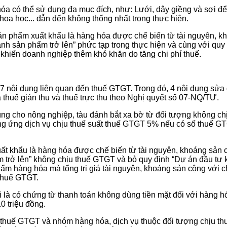
a có thể sử dụng đa mục đích, như: Lưới, dây giềng và sợi để đ
oa học... dẫn đến không thống nhất trong thực hiện.
phẩm xuất khẩu là hàng hóa được chế biến từ tài nguyên, khoáng 
́ thành sản phẩm trở lên” phức tạp trong thực hiện và cùng với q
 khiến doanh nghiệp thêm khó khăn do tăng chi phí thuế.
ổi 7 nội dung liên quan đến thuế GTGT. Trong đó, 4 nội dung s
 thuế gián thu và thuế trực thu theo Nghị quyết số 07-NQ/TƯ.
ùng cho nông nghiệp, tàu đánh bắt xa bờ từ đối tượng không c
ng ứng dịch vụ chịu thuế suất thuế GTGT 5% nếu có số thuế G
 khẩu là hàng hóa được chế biến từ tài nguyên, khoáng sản có tổn
 phẩm trở lên” không chịu thuế GTGT và bỏ quy định “Dự án đầu t
ẩm hàng hóa mà tổng trị giá tài nguyên, khoáng sản cộng với 
 thuế GTGT.
là có chứng từ thanh toán không dùng tiền mặt đối với hàng hó
0 triệu đồng.
u thuế GTGT và nhóm hàng hóa, dịch vụ thuộc đối tượng chịu t