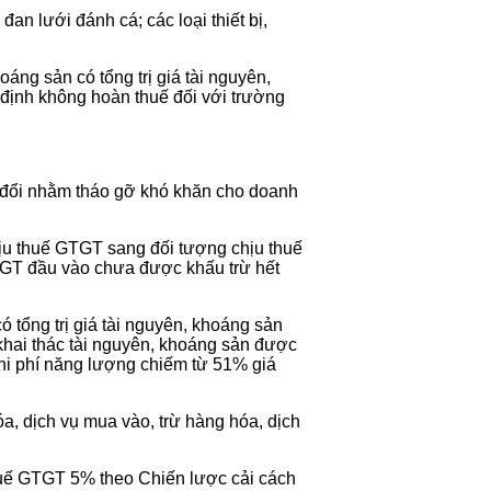
an lưới đánh cá; các loại thiết bị,
sản có tổng trị giá tài nguyên,
uy định không hoàn thuế đối với trường
ửa đổi nhằm tháo gỡ khó khăn cho doanh
hịu thuế GTGT sang đối tượng chịu thuế
TGT đầu vào chưa được khấu trừ hết
g trị giá tài nguyên, khoáng sản
ư khai thác tài nguyên, khoáng sản được
chi phí năng lượng chiếm từ 51% giá
a, dịch vụ mua vào, trừ hàng hóa, dịch
huế GTGT 5% theo Chiến lược cải cách