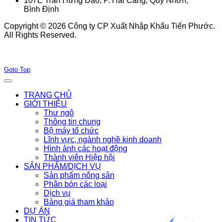
107E Trần Hưng Đạo, P. Hải Cảng, Quy Nhơn,
Bình Định
Copyright © 2026 Công ty CP Xuất Nhập Khẩu Tiến Phước.
All Rights Reserved.
Joomla! 3 Templates
Goto Top
TRANG CHỦ
GIỚI THIỆU
Thư ngỏ
Thông tin chung
Bộ máy tổ chức
Lĩnh vực, ngành nghề kinh doanh
Hình ảnh các hoạt động
Thành viên Hiệp hội
SẢN PHẨM/DỊCH VỤ
Sản phẩm nông sản
Phân bón các loại
Dịch vụ
Bảng giá tham khảo
DỰ ÁN
TIN TỨC