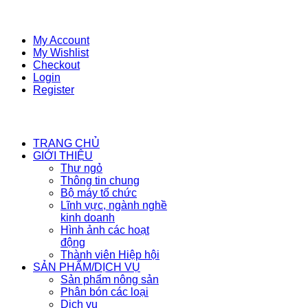
My Account
My Wishlist
Checkout
Login
Register
TRANG CHỦ
GIỚI THIỆU
Thư ngỏ
Thông tin chung
Bộ máy tổ chức
Lĩnh vực, ngành nghề
kinh doanh
Hình ảnh các hoạt
động
Thành viên Hiệp hội
SẢN PHẨM/DỊCH VỤ
Sản phẩm nông sản
Phân bón các loại
Dịch vụ