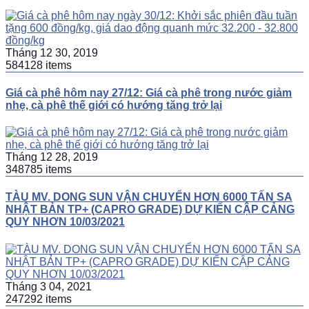
Tháng 12 30, 2019
584128 items
Giá cà phê hôm nay 27/12: Giá cà phê trong nước giảm
nhẹ, cà phê thế giới có hướng tăng trở lại
Tháng 12 28, 2019
348785 items
TÀU MV. DONG SUN VẬN CHUYỂN HƠN 6000 TẤN SA
NHẬT BẢN TP+ (CAPRO GRADE) DỰ KIẾN CẬP CẢNG
QUY NHƠN 10/03/2021
Tháng 3 04, 2021
247292 items