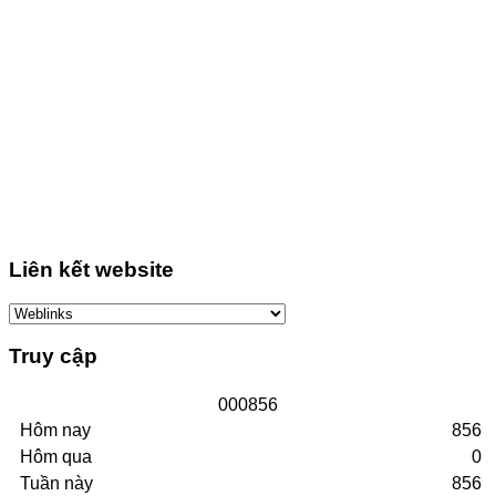
Liên kết website
Truy cập
0
0
0
8
5
6
Hôm nay
856
Hôm qua
0
Tuần này
856