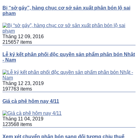
Bị “sờ gáy”, hàng chục cơ sở sản xuất phân bón lộ sai
phạm
Tháng 12 09, 2016
215657 items
Lễ ký kết phân phối độc quyền sản phẩm phân bón Nhật
- Nam
Tháng 12 23, 2019
197763 items
Giá cà phê hôm nay 4/11
Tháng 11 04, 2019
123568 items
Xem xét chuyển phân bón sang đối tượng chịu thuế