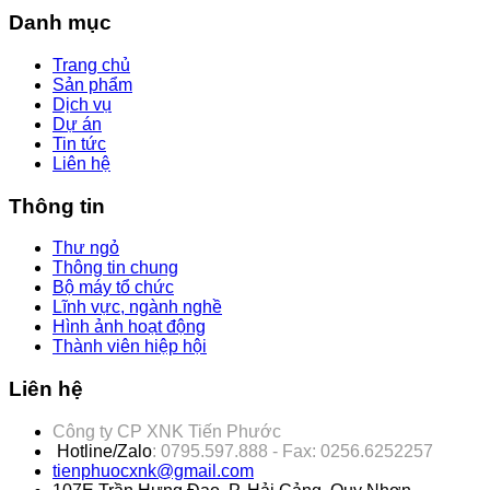
Danh mục
Trang chủ
Sản phẩm
Dịch vụ
Dự án
Tin tức
Liên hệ
Thông tin
Thư ngỏ
Thông tin chung
Bộ máy tổ chức
Lĩnh vực, ngành nghề
Hình ảnh hoạt động
Thành viên hiệp hội
Liên hệ
Công ty CP XNK Tiến Phước
Hotline/Zalo
: 0795.597.888 - Fax: 0256.6252257
tienphuocxnk@gmail.com