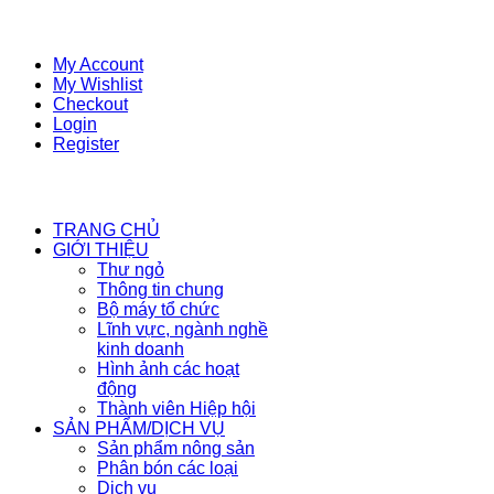
My Account
My Wishlist
Checkout
Login
Register
TRANG CHỦ
GIỚI THIỆU
Thư ngỏ
Thông tin chung
Bộ máy tổ chức
Lĩnh vực, ngành nghề
kinh doanh
Hình ảnh các hoạt
động
Thành viên Hiệp hội
SẢN PHẨM/DỊCH VỤ
Sản phẩm nông sản
Phân bón các loại
Dịch vụ