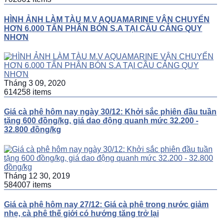
HÌNH ẢNH LÀM TÀU M.V AQUAMARINE VẬN CHUYỂN
HƠN 6.000 TẤN PHÂN BÓN S.A TẠI CẦU CẢNG QUY
NHƠN
Tháng 3 09, 2020
614258 items
Giá cà phê hôm nay ngày 30/12: Khởi sắc phiên đầu tuần
tặng 600 đồng/kg, giá dao động quanh mức 32.200 -
32.800 đồng/kg
Tháng 12 30, 2019
584007 items
Giá cà phê hôm nay 27/12: Giá cà phê trong nước giảm
nhẹ, cà phê thế giới có hướng tăng trở lại