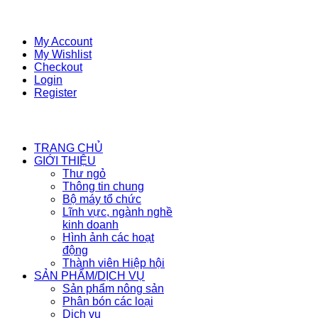
My Account
My Wishlist
Checkout
Login
Register
TRANG CHỦ
GIỚI THIỆU
Thư ngỏ
Thông tin chung
Bộ máy tổ chức
Lĩnh vực, ngành nghề
kinh doanh
Hình ảnh các hoạt
động
Thành viên Hiệp hội
SẢN PHẨM/DỊCH VỤ
Sản phẩm nông sản
Phân bón các loại
Dịch vụ