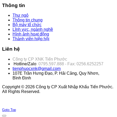
Thông tin
Thư ngỏ
Thông tin chung
Bộ máy tổ chức
Lĩnh vực, ngành nghề
Hình ảnh hoạt động
Thành viên hiệp hội
Liên hệ
Công ty CP XNK Tiến Phước
Hotline/Zalo
: 0795.597.888 - Fax: 0256.6252257
tienphuocxnk@gmail.com
107E Trần Hưng Đạo, P. Hải Cảng, Quy Nhơn,
Bình Định
Copyright © 2026 Công ty CP Xuất Nhập Khẩu Tiến Phước.
All Rights Reserved.
Joomla! 3 Templates
Goto Top