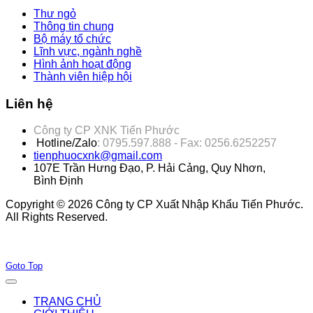
Thư ngỏ
Thông tin chung
Bộ máy tổ chức
Lĩnh vực, ngành nghề
Hình ảnh hoạt động
Thành viên hiệp hội
Liên hệ
Công ty CP XNK Tiến Phước
Hotline/Zalo
: 0795.597.888 - Fax: 0256.6252257
tienphuocxnk@gmail.com
107E Trần Hưng Đạo, P. Hải Cảng, Quy Nhơn,
Bình Định
Copyright © 2026 Công ty CP Xuất Nhập Khẩu Tiến Phước.
All Rights Reserved.
Joomla! 3 Templates
Goto Top
TRANG CHỦ