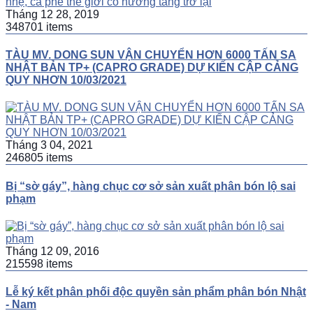
Tháng 12 28, 2019
348701 items
TÀU MV. DONG SUN VẬN CHUYỂN HƠN 6000 TẤN SA
NHẬT BẢN TP+ (CAPRO GRADE) DỰ KIẾN CẬP CẢNG
QUY NHƠN 10/03/2021
Tháng 3 04, 2021
246805 items
Bị “sờ gáy”, hàng chục cơ sở sản xuất phân bón lộ sai
phạm
Tháng 12 09, 2016
215598 items
Lễ ký kết phân phối độc quyền sản phẩm phân bón Nhật
- Nam