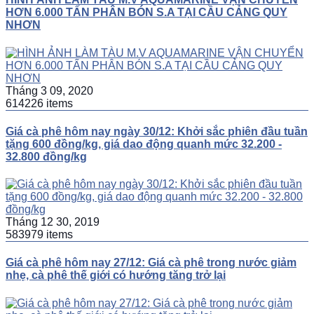
HƠN 6.000 TẤN PHÂN BÓN S.A TẠI CẦU CẢNG QUY
NHƠN
Tháng 3 09, 2020
614226 items
Giá cà phê hôm nay ngày 30/12: Khởi sắc phiên đầu tuần
tặng 600 đồng/kg, giá dao động quanh mức 32.200 -
32.800 đồng/kg
Tháng 12 30, 2019
583979 items
Giá cà phê hôm nay 27/12: Giá cà phê trong nước giảm
nhẹ, cà phê thế giới có hướng tăng trở lại