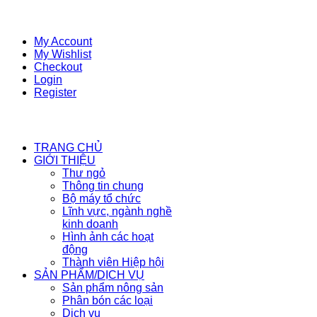
My Account
My Wishlist
Checkout
Login
Register
TRANG CHỦ
GIỚI THIỆU
Thư ngỏ
Thông tin chung
Bộ máy tổ chức
Lĩnh vực, ngành nghề
kinh doanh
Hình ảnh các hoạt
động
Thành viên Hiệp hội
SẢN PHẨM/DỊCH VỤ
Sản phẩm nông sản
Phân bón các loại
Dịch vụ