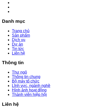
Danh mục
Trang chủ
Sản phẩm
Dịch vụ
Dự án
Tin tức
Liên hệ
Thông tin
Thư ngỏ
Thông tin chung
Bộ máy tổ chức
Lĩnh vực, ngành nghề
Hình ảnh hoạt động
Thành viên hiệp hội
Liên hệ