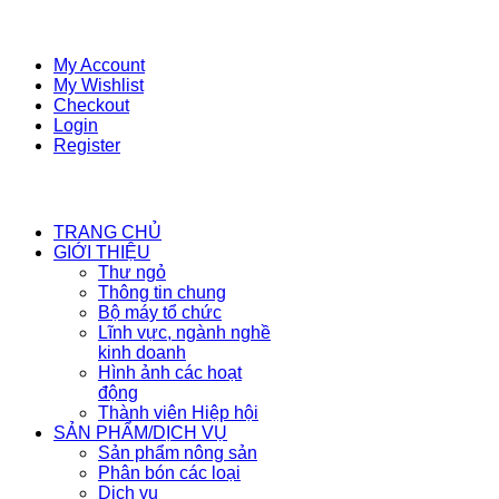
My Account
My Wishlist
Checkout
Login
Register
TRANG CHỦ
GIỚI THIỆU
Thư ngỏ
Thông tin chung
Bộ máy tổ chức
Lĩnh vực, ngành nghề
kinh doanh
Hình ảnh các hoạt
động
Thành viên Hiệp hội
SẢN PHẨM/DỊCH VỤ
Sản phẩm nông sản
Phân bón các loại
Dịch vụ