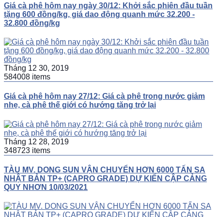
Giá cà phê hôm nay ngày 30/12: Khởi sắc phiên đầu tuần
tặng 600 đồng/kg, giá dao động quanh mức 32.200 -
32.800 đồng/kg
Tháng 12 30, 2019
584008 items
Giá cà phê hôm nay 27/12: Giá cà phê trong nước giảm
nhẹ, cà phê thế giới có hướng tăng trở lại
Tháng 12 28, 2019
348723 items
TÀU MV. DONG SUN VẬN CHUYỂN HƠN 6000 TẤN SA
NHẬT BẢN TP+ (CAPRO GRADE) DỰ KIẾN CẬP CẢNG
QUY NHƠN 10/03/2021