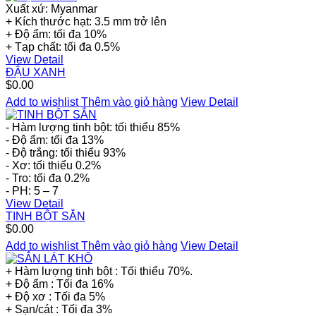
Xuất xứ: Myanmar
+ Kích thước hạt: 3.5 mm trở lên
+ Độ ẩm: tối đa 10%
+ Tạp chất: tối đa 0.5%
View Detail
ĐẬU XANH
$0.00
Add to wishlist
Thêm vào giỏ hàng
View Detail
- Hàm lượng tinh bột: tối thiểu 85%
- Độ ẩm: tối đa 13%
- Độ trắng: tối thiểu 93%
- Xơ: tối thiểu 0.2%
- Tro: tối đa 0.2%
- PH: 5 – 7
View Detail
TINH BỘT SẮN
$0.00
Add to wishlist
Thêm vào giỏ hàng
View Detail
+ Hàm lượng tinh bột : Tối thiểu 70%.
+ Độ ẩm : Tối đa 16%
+ Độ xơ : Tối đa 5%
+ Sạn/cát : Tối đa 3%