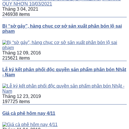
Tháng 3 04, 2021
246938 items
Bị “sờ gáy”, hàng chục cơ sở sản xuất phân bón lộ sai
phạm
Tháng 12 09, 2016
215621 items
Lễ ký kết phân phối độc quyền sản phẩm phân bón Nhật
- Nam
Tháng 12 23, 2019
197725 items
Giá cà phê hôm nay 4/11