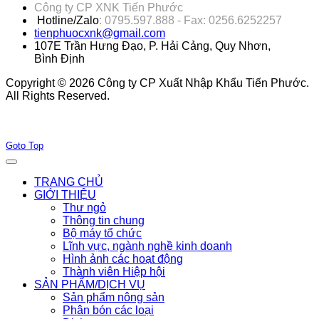
Công ty CP XNK Tiến Phước
Hotline/Zalo
: 0795.597.888 - Fax: 0256.6252257
tienphuocxnk@gmail.com
107E Trần Hưng Đạo, P. Hải Cảng, Quy Nhơn,
Bình Định
Copyright © 2026 Công ty CP Xuất Nhập Khẩu Tiến Phước.
All Rights Reserved.
Joomla! 3 Templates
Goto Top
TRANG CHỦ
GIỚI THIỆU
Thư ngỏ
Thông tin chung
Bộ máy tổ chức
Lĩnh vực, ngành nghề kinh doanh
Hình ảnh các hoạt động
Thành viên Hiệp hội
SẢN PHẨM/DỊCH VỤ
Sản phẩm nông sản
Phân bón các loại